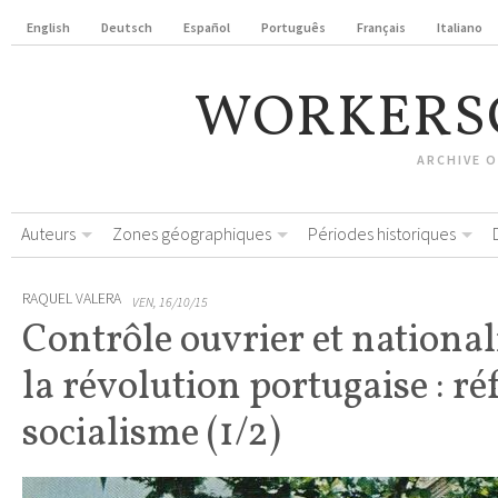
English
Deutsch
Español
Português
Français
Italiano
WORKERS
ARCHIVE 
Auteurs
Zones géographiques
Périodes historiques
RAQUEL VALERA
VEN, 16/10/15
Contrôle ouvrier et nationa
la révolution portugaise : r
socialisme (1/2)