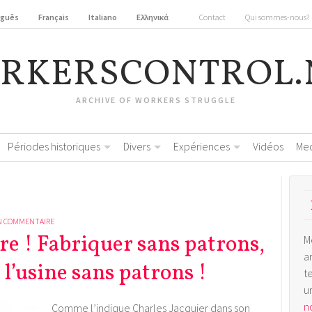
uguês
Français
Italiano
Ελληνικά
Contact
Qui sommes-nous?
RKERSCONTROL.
ARCHIVE OF WORKERS STRUGGLE
Périodes historiques
Divers
Expériences
Vidéos
Me
N COMMENTAIRE
re ! Fabriquer sans patrons,
M
a
l’usine sans patrons !
t
u
no
Comme l’indique Charles Jacquier dans son