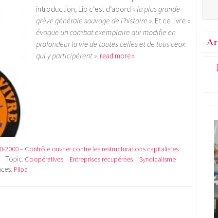
introduction, Lip c’est d’abord
« la plus grande
grève générale sauvage de l’histoire »
. Et ce livre
«
évoque un combat exemplaire qui modifie en
Ar
profondeur la vie de toutes celles et de tous ceux
qui y participèrent »
.
read more »
0-2000 – Contrôle ouvrier contre les restructurations capitalistes
Topic:
Coopératives
Entreprises récupérées
Syndicalisme
nces:
Pilpa