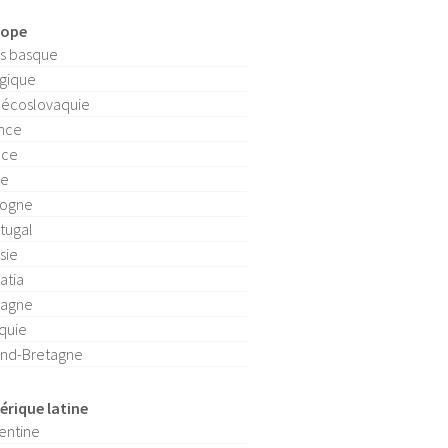
rope
s basque
gique
écoslovaquie
nce
èce
ie
logne
tugal
sie
atia
pagne
quie
nd-Bretagne
rique latine
entine