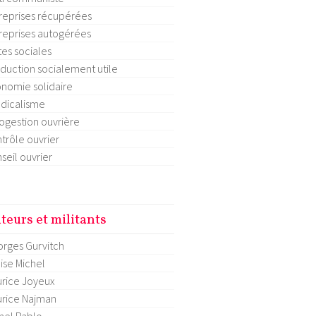
reprises récupérées
reprises autogérées
tes sociales
duction socialement utile
nomie solidaire
dicalisme
ogestion ouvrière
trôle ouvrier
seil ouvrier
teurs et militants
rges Gurvitch
ise Michel
rice Joyeux
rice Najman