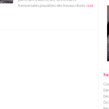
transversales plausibles des travaux réunis.
read
Su
Coo
Dém
Dém
Occ
Par