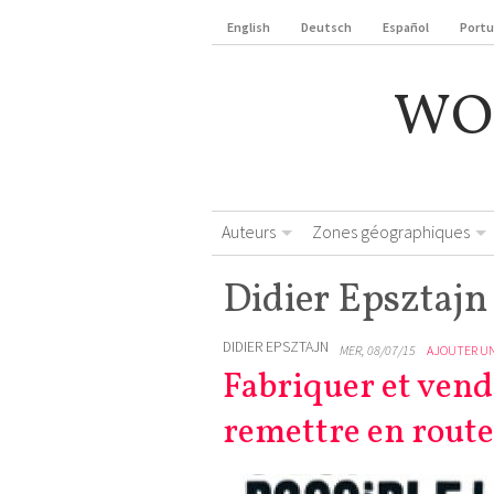
English
Deutsch
Español
Port
WO
Auteurs
Zones géographiques
Didier Epsztajn
DIDIER EPSZTAJN
MER, 08/07/15
AJOUTER U
Fabriquer et vend
remettre en route 