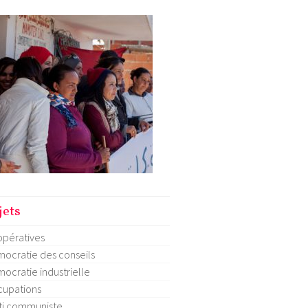
jets
pératives
ocratie des conseils
ocratie industrielle
upations
ti communiste