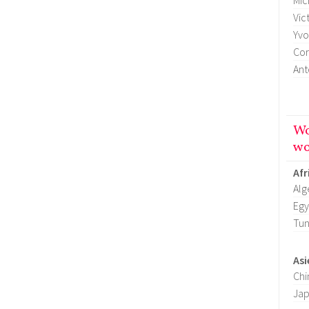
Mic
Vic
Yvo
Cor
Ant
Wo
wo
Afr
Alg
Egy
Tun
Asi
Chi
Ja