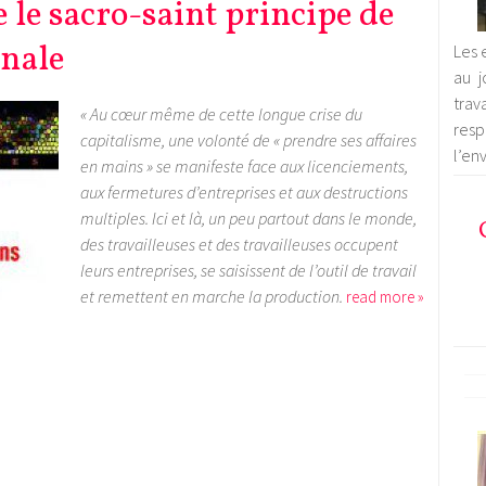
 le sacro-saint principe de
onale
Les 
au j
trav
« Au cœur même de cette longue crise du
res
capitalisme, une volonté de « prendre ses affaires
l’en
en mains » se manifeste face aux licenciements,
aux fermetures d’entreprises et aux destructions
multiples. Ici et là, un peu partout dans le monde,
des travailleuses et des travailleuses occupent
leurs entreprises, se saisissent de l’outil de travail
et remettent en marche la production.
read more »