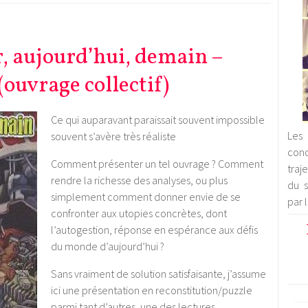
r, aujourd’hui, demain –
ouvrage collectif)
Ce qui auparavant paraissait souvent impossible
Les 
souvent s’avère très réaliste
con
Comment présenter un tel ouvrage ? Comment
traj
rendre la richesse des analyses, ou plus
du s
simplement comment donner envie de se
par 
confronter aux utopies concrètes, dont
l’autogestion, réponse en espérance aux défis
du monde d’aujourd’hui ?
Sans vraiment de solution satisfaisante, j’assume
ici une présentation en reconstitution/puzzle
parmi tant d’autres, une des lectures