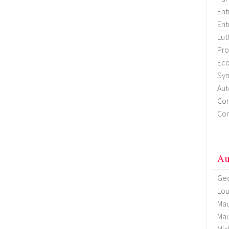
Ent
Ent
Lut
Pro
Eco
Syn
Aut
Con
Con
Au
Geo
Lou
Mau
Mau