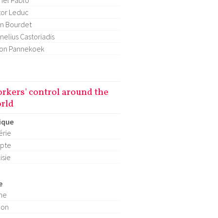
hel Pablo
tor Leduc
n Bourdet
nelius Castoriadis
on Pannekoek
rkers' control around the
rld
ique
érie
pte
isie
e
ne
pon