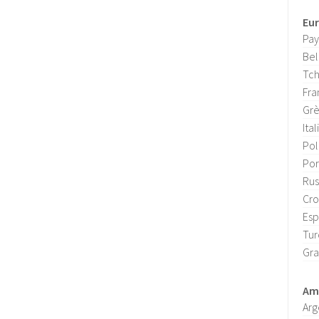
Eu
Pay
Bel
Tch
Fra
Gr
Ital
Po
Por
Rus
Cro
Es
Tur
Gra
Amé
Arg