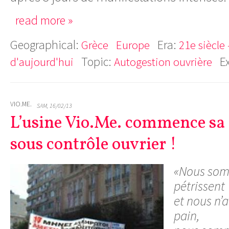
read more »
Geographical:
Era:
Grèce
Europe
21e siècle
Topic:
E
d'aujourd'hui
Autogestion ouvrière
VIO.ME.
SAM, 16/02/13
L’usine Vio.Me. commence sa
sous contrôle ouvrier !
«Nous som
pétrissent
et nous n’
pain,