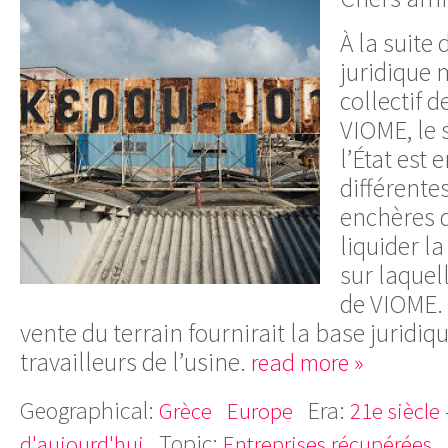
À la suite 
juridique 
collectif d
VIOME, le
l’État est 
différente
enchères d
liquider la
sur laquell
de VIOME.
vente du terrain fournirait la base juridiq
travailleurs de l’usine.
read more »
Geographical:
Era:
Grèce
Europe
21e siècle
Topic:
d'aujourd'hui
Entreprises récupérées