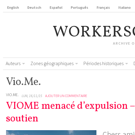
English
Deutsch
Español
Português
Français
Italiano
WORKERS
ARCHIVE 
Auteurs
Zones géographiques
Périodes historiques
Vio.Me.
VIO.ME.
LUN, 16/11/15
AJOUTER UN COMMENTAIRE
VIOME menacé d’expulsion –
soutien
Chers ami