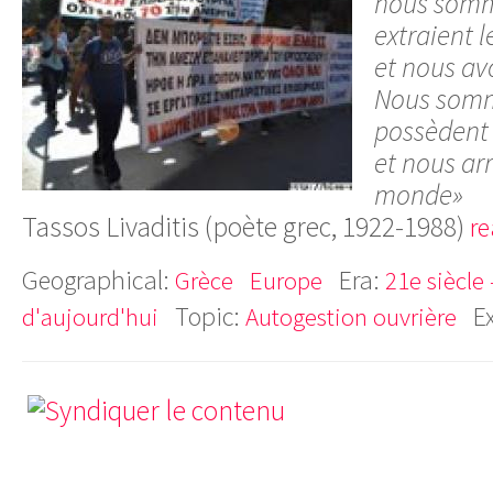
nous somm
extraient 
et nous av
Nous somm
possèdent 
et nous ar
monde»
Tassos Livaditis (poète grec, 1922-1988)
re
Geographical:
Era:
Grèce
Europe
21e siècle
Topic:
E
d'aujourd'hui
Autogestion ouvrière