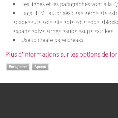
Les lignes et les paragraphes vont à la
Tags HTML autorisés : <a> <em> <i> <st
<code><ul> <ol> <li> <dl> <dt> <dd> <bloc
<span> <div> <img> <sub> <sup> <strike>
Use
to create page breaks.
Plus d'informations sur les options de f