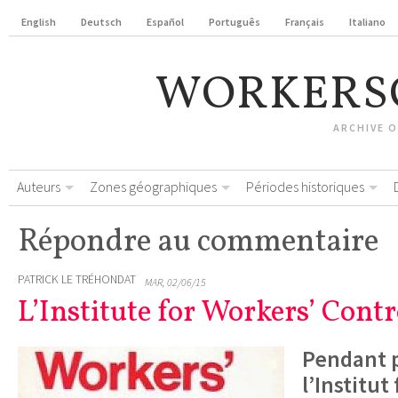
English
Deutsch
Español
Português
Français
Italiano
WORKERS
ARCHIVE 
Auteurs
Zones géographiques
Périodes historiques
Répondre au commentaire
PATRICK LE TRÉHONDAT
MAR, 02/06/15
L’Institute for Workers’ Cont
Pendant p
l’Institut