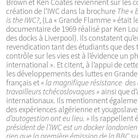
Brown et Ken Coates reviennent sur les c
création de l’IWC dans la brochure
The « 
is the IWC?
, (La « Grande Flamme » était 
documentaire de 1969 réalisé par Ken Loa
des docks à Liverpool). Ils constatent qu’e
revendication tant des étudiants que des t
contrôle sur les vies est à l’évidence un
international ». Et citent, à l’appui de cet
les développements des luttes en Grande-
français et
« la magnifique résistance des 
travailleurs tchécoslovaques »
ainsi que d
internationaux. Ils mentionnent égalemen
des expériences algérienne et yougoslav
d’autogestion ont eu lieu. »
Ils rappellent
président de l’IWC est un docker londonien 
rien que la première émission de la BBC sur