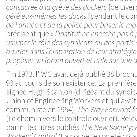
consacrée à la grève des dockers
[de Liver
géré eux-mêmes les docks
[pendant le conf
de l’armée et de la police pour briser le m
précisent que
« l’Institut ne cherche pas à
usurper le rôle des syndicats ou des part
ouvrier dans l’élaboration de leur stratégie
proposer un forum ouvert et utile sur une q
Fin 1973, l’IWC avait déjà publié 38 broch
93 au cours de son existence. La première 
signée Hugh Scanlon (dirigeant du synd
Union of Engineering Workers et qui avai
communiste en 1954),
The Way Forward fo
(Le chemin vers le controle ouvrier). Re
parmi les titres publiés
The New Society: 
Workers’ Control
(La nouvelle société : pla