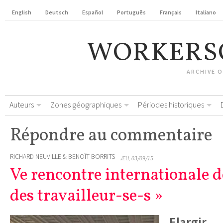
English
Deutsch
Español
Português
Français
Italiano
WORKERS
ARCHIVE 
Auteurs
Zones géographiques
Périodes historiques
Répondre au commentaire
RICHARD NEUVILLE & BENOÎT BORRITS
JEU, 03/09/15
Ve rencontre internationale d
des travailleur-se-s »
Elargir