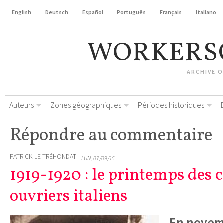
English
Deutsch
Español
Português
Français
Italiano
WORKERS
ARCHIVE 
Auteurs
Zones géographiques
Périodes historiques
Répondre au commentaire
PATRICK LE TRÉHONDAT
LUN, 07/09/15
1919-1920 : le printemps des 
ouvriers italiens
En novem