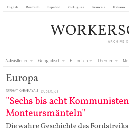
English
Deutsch
Español
Português
Français
Italiano
WORKERS
ARCHIVE 
AktivistInnen
Geografisch
Historisch
Themen
Me
Europa
SERHAT KARAKAYALI
SA, 26/01/13
"Sechs bis acht Kommunisten,
Monteursmänteln"
Die wahre Geschichte des Fordstreiks