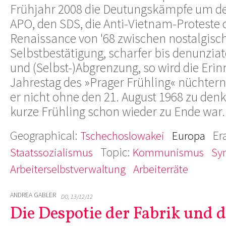
Frühjahr 2008 die Deutungskämpfe um den
APO, den SDS, die Anti-Vietnam-Proteste 
Renaissance von '68 zwischen nostalgisc
Selbstbestätigung, scharfer bis denunzia
und (Selbst-)Abgrenzung, so wird die Eri
Jahrestag des »Prager Frühling« nüchtern
er nicht ohne den 21. August 1968 zu denk
kurze Frühling schon wieder zu Ende war.
Geographical:
Er
Tschechoslowakei
Europa
Topic:
Staatssozialismus
Kommunismus
Sy
Arbeiterselbstverwaltung
Arbeiterräte
ANDREA GABLER
DO, 13/12/12
Die Despotie der Fabrik und 