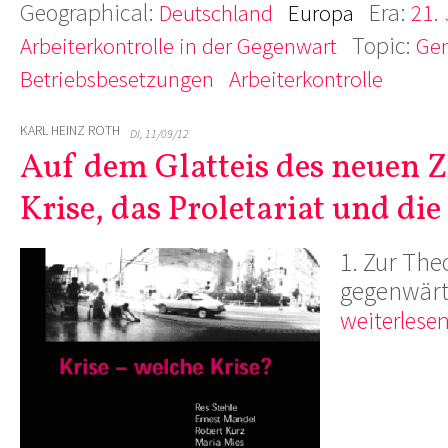
Geographical:
Era:
Deutschland
Europa
21.
Topic:
Arbeiterkontrolle in der Gegenwart
Gen
Betriebsbesetzungen
Arbeiterkontrolle
KARL HEINZ ROTH
DI, 11/09/12
Auf dem Glatteis des neuen Ze
Krise, das Proletariat und die
1. Zur The
gegenwärti
weiterlesen