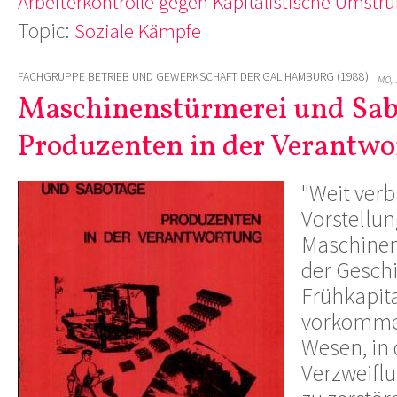
Arbeiterkontrolle gegen Kapitalistische Umstru
Topic:
Soziale Kämpfe
FACHGRUPPE BETRIEB UND GEWERKSCHAFT DER GAL HAMBURG (1988)
MO, 
Maschinenstürmerei und Sab
Produzenten in der Verantw
"Weit verbr
Vorstellun
Maschinen
der Gesch
Frühkapit
vorkomme
Wesen, in
Verzweifl