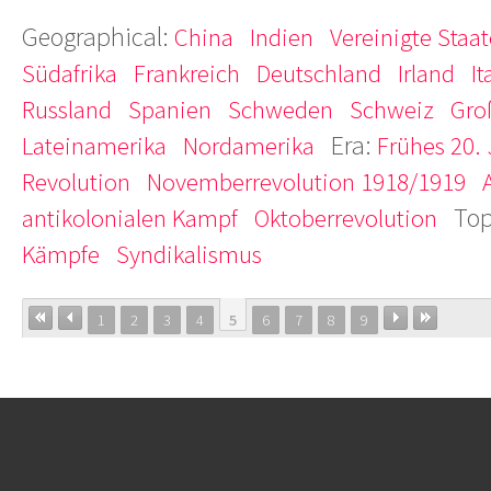
Geographical:
China
Indien
Vereinigte Staa
Südafrika
Frankreich
Deutschland
Irland
It
Russland
Spanien
Schweden
Schweiz
Gro
Era:
Lateinamerika
Nordamerika
Frühes 20.
Revolution
Novemberrevolution 1918/1919
Top
antikolonialen Kampf
Oktoberrevolution
Kämpfe
Syndikalismus
1
2
3
4
5
6
7
8
9