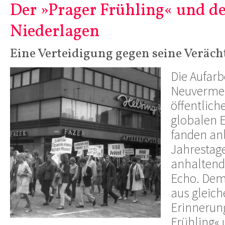
Der »Prager Frühling« und d
Niederlagen
Eine Verteidigung gegen seine Veräch
Die Aufarb
Neuvermes
öffentlich
globalen E
fanden anl
Jahrestage
anhaltende
Echo. Dem
aus gleich
Erinnerun
Frühling« 