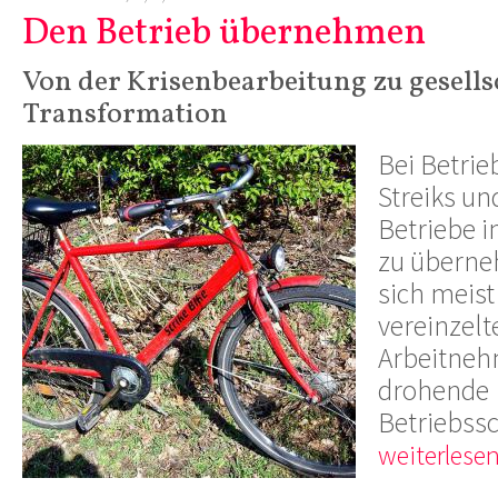
Den Betrieb übernehmen
Von der Krisenbearbeitung zu gesells
Transformation
Bei Betri
Streiks un
Betriebe i
zu überne
sich meist
vereinzelt
Arbeitneh
drohende
Betriebss
weiterlesen