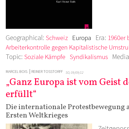
Geographical:
Era:
Schweiz
Europa
1960er 
Arbeiterkontrolle gegen Kapitalistische Umstru
Topic:
Medi
Soziale Kämpfe
Syndikalismus
MARCEL BOIS
REINER TOSSTORFF
SO, 09/09/12
„Ganz Europa ist vom Geist d
erfüllt“
Die internationale Protestbewegung 
Ersten Weltkrieges
Zeitgenos