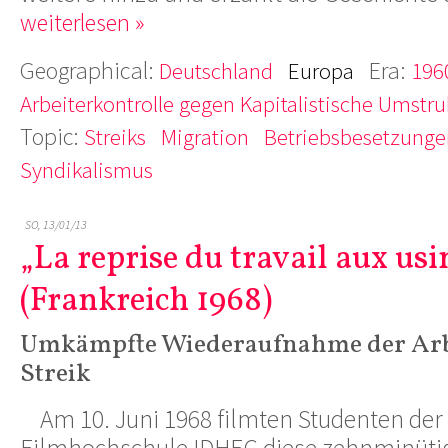
weiterlesen »
Geographical:
Era:
Deutschland
Europa
196
Arbeiterkontrolle gegen Kapitalistische Umstru
Topic:
Streiks
Migration
Betriebsbesetzunge
Syndikalismus
SO, 13/01/13
„La reprise du travail aux us
(Frankreich 1968)
Umkämpfte Wiederaufnahme der Arb
Streik
Am 10. Juni 1968 filmten Studenten der 
Filmhochschule IDHEC diese zehnminütig