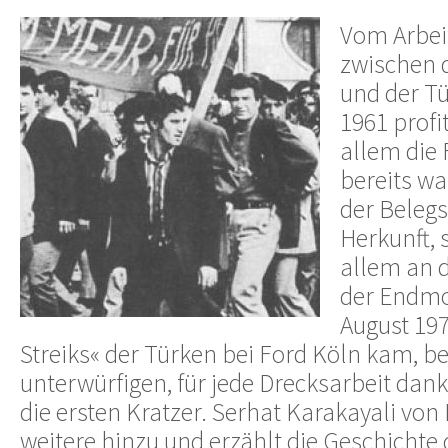
Vom Arbe
zwischen 
und der T
1961 profi
allem die
bereits wa
der Belegs
Herkunft, 
allem an 
der Endmo
August 197
Streiks« der Türken bei Ford Köln kam, 
unterwürfigen, für jede Drecksarbeit dan
die ersten Kratzer. Serhat Karakayali von
weitere hinzu und erzählt die Geschichte d